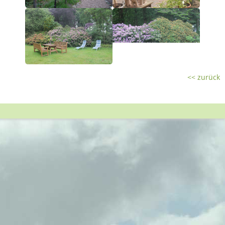
- Deichblick
- Reiternest
- Weideblick
- Campingplatz
<< zurück
Reitbetrieb
- Reitsport
- Zuchtpferde
Aktuelles
Bildergalerie
- Der Hof Funke in Dangast
- Dangast und Umgebung